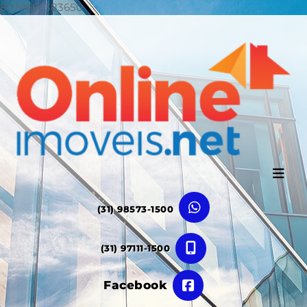
8c7066c383650
(31) 98573-1500
(31) 97111-1500
Facebook