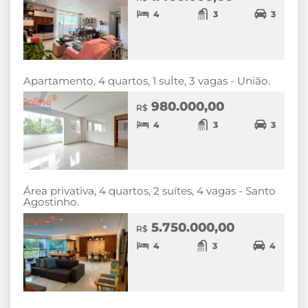
4
3
3
Apartamento, 4 quartos, 1 suÍte, 3 vagas - União.
980.000,00
R$
4
3
3
Área privativa, 4 quartos, 2 suítes, 4 vagas - Santo
Agostinho.
5.750.000,00
R$
4
3
4