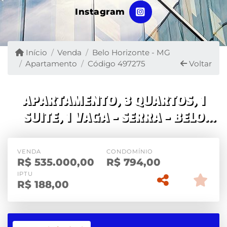
Instagram
Início
Venda
Belo Horizonte - MG
Apartamento
Código 497275
Voltar
APARTAMENTO, 3 QUARTOS, 1
SUITE, 1 VAGA - SERRA - BELO
HORIZONTE
VENDA
CONDOMÍNIO
R$
535.000,00
R$
794,00
IPTU
R$
188,00