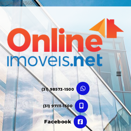
8c7066c383650
(31) 98573-1500
(31) 97111-1500
Facebook